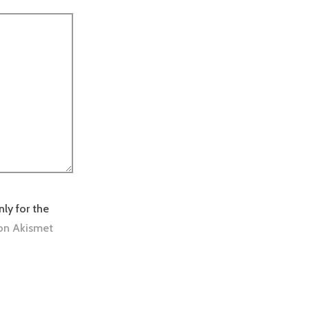
nly for the
on Akismet